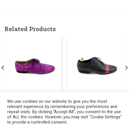
Related Products
720
150.00
709
150.00
We use cookies on our website to give you the most
€
€
relevant experience by remembering your preferences and
ΑΝΔΡΙΚΑ ΠΑΠΟΥΤΣΙΑ
ΑΝΔΡΙΚΑ ΠΑΠΟΥΤΣΙΑ
ΤΑΝΓΚΟ
ΤΑΝΓΚΟ
repeat visits. By clicking “Accept All”, you consent to the use
of ALL the cookies. However, you may visit "Cookie Settings"
to provide a controlled consent.
Copyright 2017 ©
Alegria | Tango Shoes & Tango Fashion
.