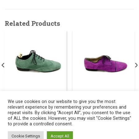
Related Products
721
150.00
720
150.00
We use cookies on our website to give you the most
€
€
relevant experience by remembering your preferences and
ΑΝΔΡΙΚΑ ΠΑΠΟΥΤΣΙΑ
ΑΝΔΡΙΚΑ ΠΑΠΟΥΤΣΙΑ
ΤΑΝΓΚΟ
ΤΑΝΓΚΟ
repeat visits. By clicking “Accept All”, you consent to the use
of ALL the cookies. However, you may visit "Cookie Settings"
to provide a controlled consent.
Copyright 2017 ©
Alegria | Tango Shoes & Tango Fashion
.
Designed by
Emilios Takas
Cookie Settings
Accept All