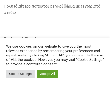
Πολύ ιδιαίτερο παπούτσι σε γκρί δέρμα με ξεχωριστό
σχέδιο.
Related Products
We use cookies on our website to give you the most
relevant experience by remembering your preferences and
repeat visits. By clicking “Accept All”, you consent to the use
of ALL the cookies. However, you may visit "Cookie Settings"
to provide a controlled consent.
Cookie Settings
Accept All
705
150.00
714
150.00
€
€
ΑΝΔΡΙΚΑ ΠΑΠΟΥΤΣΙΑ
ΑΝΔΡΙΚΑ ΠΑΠΟΥΤΣΙΑ
ΤΑΝΓΚΟ
ΤΑΝΓΚΟ