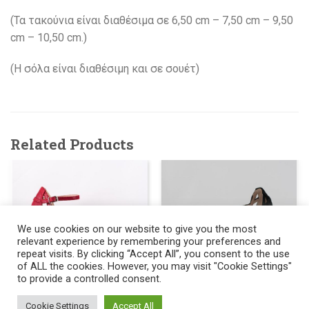
(Τα τακούνια είναι διαθέσιμα σε 6,50 cm – 7,50 cm – 9,50
cm – 10,50 cm.)
(H σόλα είναι διαθέσιμη και σε σουέτ)
Related Products
We use cookies on our website to give you the most
relevant experience by remembering your preferences and
repeat visits. By clicking “Accept All”, you consent to the use
of ALL the cookies. However, you may visit "Cookie Settings"
to provide a controlled consent.
512
145.00
471
145.00
€
€
ΓΥΝΑΙΚΕΙΑ ΠΑΠΟΥΤΣΙΑ
Cookie Settings
Accept All
ΓΥΝΑΙΚΕΙΑ ΠΑΠΟΥΤΣΙΑ