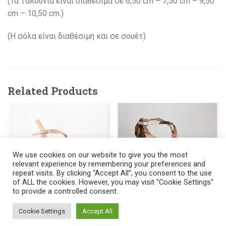
(Τα τακούνια είναι διαθέσιμα σε 6,50 cm – 7,50 cm – 9,50
cm – 10,50 cm.)
(H σόλα είναι διαθέσιμη και σε σουέτ)
Related Products
We use cookies on our website to give you the most
relevant experience by remembering your preferences and
repeat visits. By clicking “Accept All”, you consent to the use
of ALL the cookies. However, you may visit "Cookie Settings"
507
145.00
to provide a controlled consent.
€
518
145.00
ΓΥΝΑΙΚΕΙΑ ΠΑΠΟΥΤΣΙΑ
€
ΤΑΝΓΚΟ
ΓΥΝΑΙΚΕΙΑ ΠΑΠΟΥΤΣΙΑ
Cookie Settings
Accept All
ΤΑΝΓΚΟ