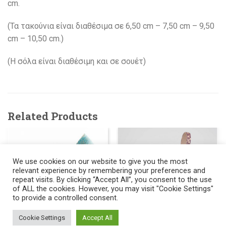
cm.
(Τα τακούνια είναι διαθέσιμα σε 6,50 cm – 7,50 cm – 9,50
cm – 10,50 cm.)
(H σόλα είναι διαθέσιμη και σε σουέτ)
Related Products
We use cookies on our website to give you the most
relevant experience by remembering your preferences and
repeat visits. By clicking “Accept All”, you consent to the use
of ALL the cookies. However, you may visit "Cookie Settings"
to provide a controlled consent.
556
145.00
€
501
145.00
Cookie Settings
Accept All
ΓΥΝΑΙΚΕΙΑ ΠΑΠΟΥΤΣΙΑ
€
ΤΑΝΓΚΟ