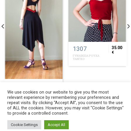
1307
35.00
€
ΓΥΝΑΙΚΕΙΑ ΡΟΥΧΑ
ΤΑΝΓΚΟ
1009
85.00
€
We use cookies on our website to give you the most
ΓΥΝΑΙΚΕΙΑ ΡΟΥΧΑ
ΤΑΝΓΚΟ
relevant experience by remembering your preferences and
repeat visits. By clicking “Accept All”, you consent to the use
of ALL the cookies. However, you may visit "Cookie Settings"
to provide a controlled consent.
Copyright 2017 ©
Alegria | Tango Shoes & Tango Fashion
.
Designed by
Emilios Takas
Cookie Settings
Accept All