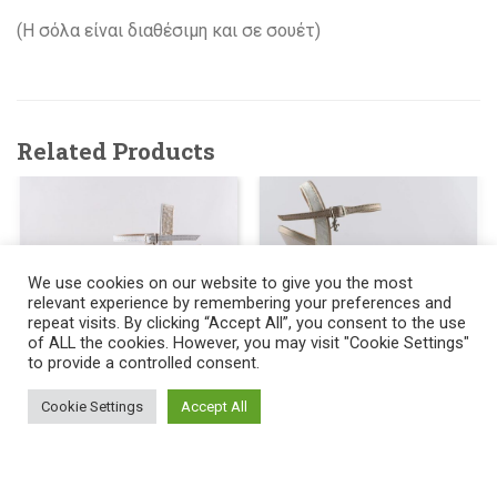
(H σόλα είναι διαθέσιμη και σε σουέτ)
Related Products
We use cookies on our website to give you the most
relevant experience by remembering your preferences and
repeat visits. By clicking “Accept All”, you consent to the use
of ALL the cookies. However, you may visit "Cookie Settings"
321
to provide a controlled consent.
327
ΝΥΦΙΚΑ ΠΑΠΟΥΤΣΙΑ
ΝΥΦΙΚΑ ΠΑΠΟΥΤΣΙΑ
Cookie Settings
Accept All
Copyright 2017 ©
Alegria | Tango Shoes & Tango Fashion
.